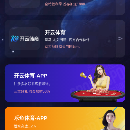
情系孤儿爱心单位
芒砀副
网站首页
公司简介
产品中心
公司新闻
版权所有 Copyright © 2018
m
咨询热线：0371-6586172
网址：/
地址：郑州市金水区经