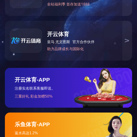
关于网购菲得欣的通告
网站首页
公司简介
产品中心
公司新闻
版权所有 Copyright © 2018
m
咨询热线：0371-6586172
网址：/
地址：郑州市金水区经
豫ICP备2021030725号
营业执
|
|
|
|
|
|
|
|
|
九游体育（中国）官方网站
体育竞猜官网·(中国)官方网站
OD官方网页版
开云网页版登录入口
乐动网站网页版
乐鱼网站web版
开云网页版登录入口