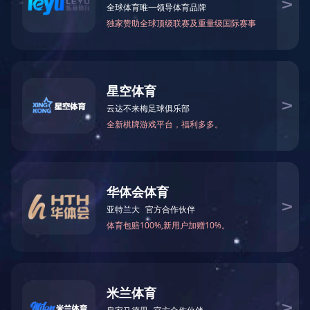
万仁药业：万民为先，以仁为本！