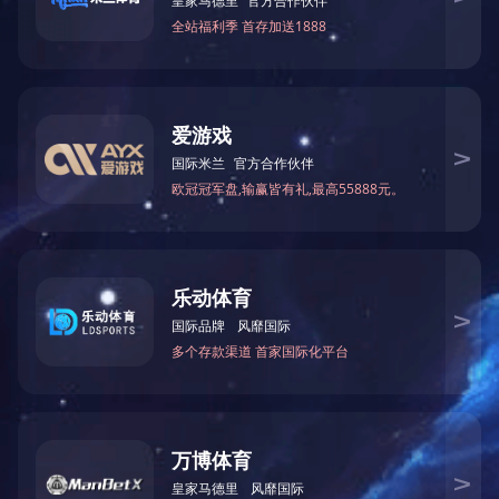
冬季血压“过山车”？做好这几点 健康稳当当
今日“四九”！防寒保暖要注意，这两个地方可不能冻着
万仁心语
召回公告
中秋国庆备货通知
万仁小故事哲理篇 两个和尚的对话